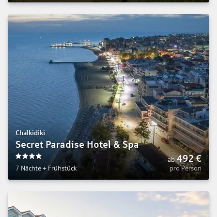
Chalkidiki
Secret Paradise Hotel & Spa
492
€
ab
4
7 Nächte
+
Frühstück
pro Person