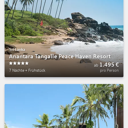
Sri Lanka
Anantara Tangalle Peace Haven Resort
1.495
€
ab
5
7 Nächte
+
Frühstück
pro Person