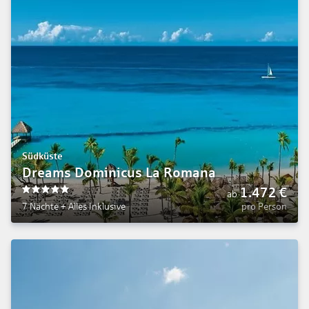
Südküste
Dreams Dominicus La Romana
1.472
€
ab
5
7 Nächte
+
Alles Inklusive
pro Person