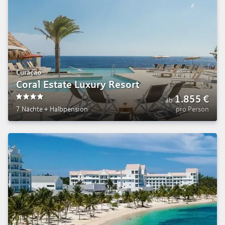
Curaçao
Coral Estate Luxury Resort
1.855
€
ab
4
7 Nächte
+
Halbpension
pro Person