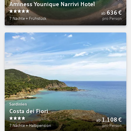
Aminess Younique Narrivi Hotel
636
€
ab
5
7 Nächte
+
Frühstück
pro Person
Sardinien
Costa dei Fiori
1.108
€
ab
4
7 Nächte
+
Halbpension
pro Person