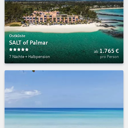
Ostküste
SALT of Palmar
1.765
€
ab
5
7 Nächte
+
Halbpension
pro Person