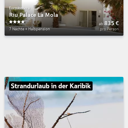
Formentera
Riu Palace La Mola
835
€
ab
4
7 Nächte
+
Halbpension
pro Person
Strandurlaub in der Karibik