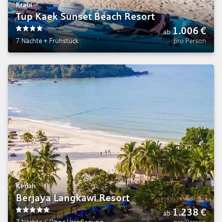
Krabi
Tup Kaek Sunset Beach Resort
1.006
€
ab
4
7 Nächte
+
Frühstück
pro Person
Kedah
Berjaya Langkawi Resort
1.238
€
ab
5