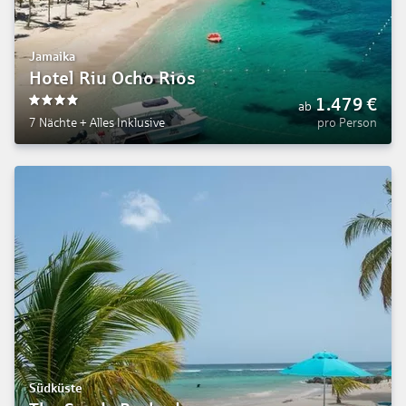
Jamaika
Hotel Riu Ocho Rios
1.479
€
ab
4
7 Nächte
+
Alles Inklusive
pro Person
Südküste