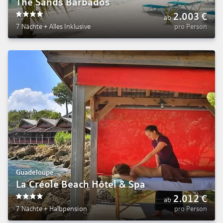
The Sands Barbados
2.003
€
ab
4
7 Nächte
+
Alles Inklusive
pro Person
Guadeloupe
La Créole Beach Hôtel & Spa
2.012
€
ab
4
7 Nächte
+
Halbpension
pro Person