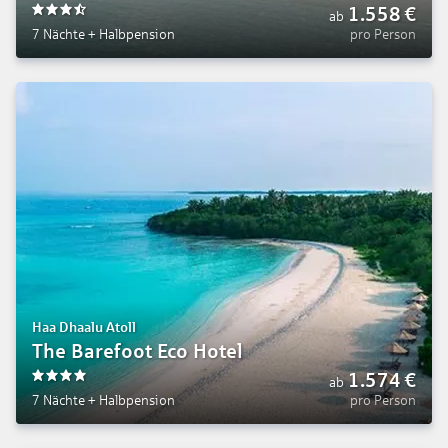
1.558
€
ab
3.5
7 Nächte
+
Halbpension
pro Person
Haa Dhaalu Atoll
The Barefoot Eco Hotel
1.574
€
ab
4
7 Nächte
+
Halbpension
pro Person