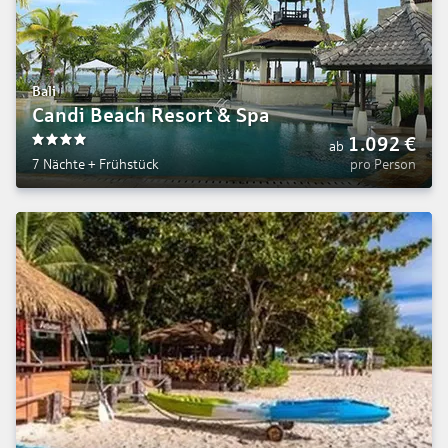
Bali
Candi Beach Resort & Spa
1.092
€
ab
4
7 Nächte
+
Frühstück
pro Person