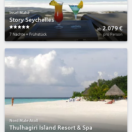
Insel Mahé
Story Seychelles
2.079
€
ab
5
7 Nächte
+
Frühstück
pro Person
Nord Male Atoll
Thulhagiri Island Resort & Spa