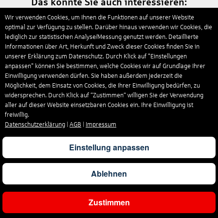
Das könnte Sie auch interessieren:
Wir verwenden Cookies, um Ihnen die Funktionen auf unserer Website
Stöbern Sie durch unsere Inspirationsseiten und holen sich weitere
Reiseideen...
optimal zur Verfügung zu stellen. Darüber hinaus verwenden wir Cookies, die
lediglich zur statistischen Analyse/Messung genutzt werden. Detaillierte
Informationen über Art, Herkunft und Zweck dieser Cookies finden Sie in
Malediven Urlaub
unserer Erklärung zum Datenschutz. Durch Klick auf "Einstellungen
anpassen" können Sie bestimmen, welche Cookies wir auf Grundlage Ihrer
Einwilligung verwenden dürfen. Sie haben außerdem jederzeit die
Möglichkeit, dem Einsatz von Cookies, die Ihrer Einwilligung bedürfen, zu
widersprechen. Durch Klick auf “Zustimmen“ willigen Sie der Verwendung
aller auf dieser Website einsetzbaren Cookies ein. Ihre Einwilligung ist
freiwillig.
Datenschutzerklärung
|
AGB
|
Impressum
Einstellung anpassen
Ablehnen
hier entdecken
Zustimmen