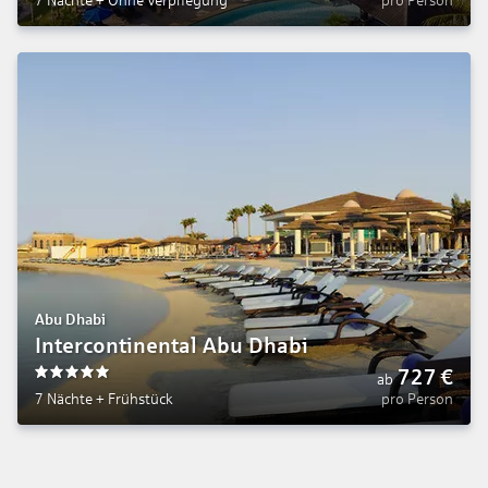
7 Nächte
+
Ohne Verpflegung
pro Person
Abu Dhabi
Intercontinental Abu Dhabi
727
€
ab
5
7 Nächte
+
Frühstück
pro Person