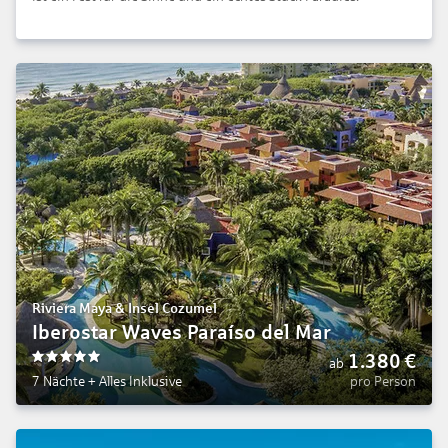
Riviera Maya & Insel Cozumel
Iberostar Waves Paraíso del Mar
1.380
€
ab
5
7 Nächte
+
Alles Inklusive
pro Person