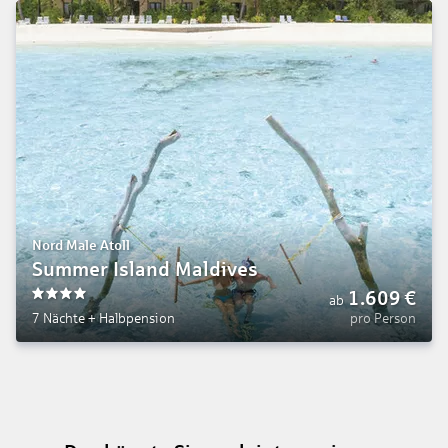
Nord Male Atoll
Summer Island Maldives
1.609
€
ab
4
7 Nächte
+
Halbpension
pro Person