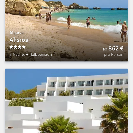
Algarve
Alisios
862
€
ab
4
7 Nächte
+
Halbpension
pro Person