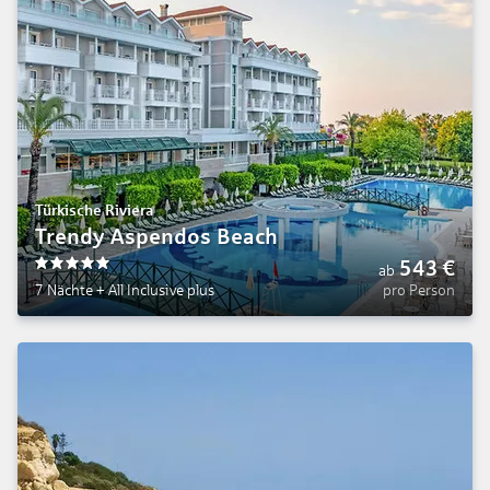
Türkische Riviera
Trendy Aspendos Beach
543
€
ab
5
7 Nächte
+
All Inclusive plus
pro Person