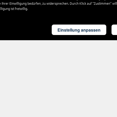
e Ihrer Einwilligung bedürfen, zu widersprechen. Durch Klick auf “Zustimmen“ wil
igung ist freiwillig.
Einstellung anpassen
Rund um's Reisen
Nützliches
Ausflüge
FAQ
weltweit
PAYBACK
Reiseversicherung
Rückvergütung
Parken am
Flughafen
CO2-
Fußabdruck