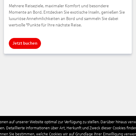
Mehrere Reiseziele, maximaler Komfort und besondere
Momente an Bord. Entdecken Sie exotische Inseln, genießen Sie
luxuriöse Annehmlichkeiten an Bord und sammeln Sie dabei
wertvolle °Punkte für Ihre nächste Reise.
Jetzt buchen
nen auf unserer Website optimal zur Verfügung zu stellen. Darüber hinaus verwe
n. Detaillierte Informationen über Art, Herkunft und Zweck dieser Cookies finde
önnen Sie bestimmen, welche Cookies wir auf Grundlage Ihrer Einwilligung verwe