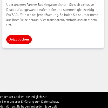
Über unseren Partner Booking.com sichern Sie sich exklusive
Deals auf ausgewählte Aufenthalte und sammeln gleichzeitig
PAYBACK °Punkte bei jeder Buchung. So holen Sie spürbar mehr
aus Ihrer Reise heraus. Alles transparent, einfach und an einem
Ort.
Jetzt buchen
nden wir Cookies, die lediglich zur
n Sie in unserer Erklärung zum Datenschutz.
nden dürfen. Sie haben außerdem jederzeit