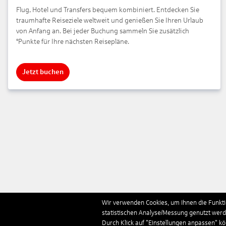
Flug, Hotel und Transfers bequem kombiniert. Entdecken Sie
traumhafte Reiseziele weltweit und genießen Sie Ihren Urlaub
von Anfang an. Bei jeder Buchung sammeln Sie zusätzlich
°Punkte für Ihre nächsten Reisepläne.
Jetzt buchen
Wir verwenden Cookies, um Ihnen die Funktio
statistischen Analyse/Messung genutzt werde
Durch Klick auf "Einstellungen anpassen" k