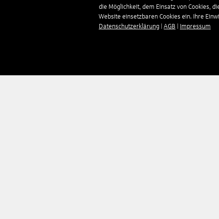
die Möglichkeit, dem Einsatz von Cookies, di
Website einsetzbaren Cookies ein. Ihre Einwill
Datenschutzerklärung
|
AGB
|
Impressum
Unternehmen
Reisen
Über uns
Pauschalreisen
Impressum
Hotels
Kontakt
Mietwagen
AGB
Flüge
Datenschutz
Kreuzfahrten
Barrierefreiheit
Erlebnisreisen