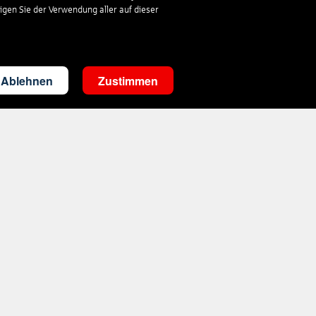
ligen Sie der Verwendung aller auf dieser
Ablehnen
Zustimmen
Kontakt
sparkasse-wilhelmshaven@s-reisewelt.de
Mo.- Fr. 08-20 Uhr, Sa. 09-13 Uhr