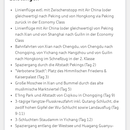
Linienflüge evtl. mit Zwischenstopp mit Air China (oder
gleichwertig) nach Peking und von Hongkong via Peking
zurück in der Economy Class
Linienflüge mit Air China (oder gleichwertig) von Peking
nach Xian und von Shanghai nach Guilin in der Economy
Class
Bahnfahrten von Xian nach Chengdu, von Chengdu nach
Chongqing, von Yichang nach Hangzhou und von Guilin
nach Hongkong im Schnellzug in der 2. Klasse
Spaziergang durch die Altstadt Pekings (Tag 2)
"Verbotene Stadt": Platz des Himmlischen Friedens &
Kaiserpalast (Tag 3)
Große Moschee in Xian und Bummel durch das alte
muslimische Marktviertel (Tag 5)
E’ling Park und Altstadt von Ciqikou in Chongqing (Tag 9)
3-tägige Yangtze-Flusskreuzfahrt inkl. Qutang-Schlucht, die
zwölf hohen Gipfel der Wu-Schlucht sowie Landausflug (Tag
9-11)
3-Schluchten-Staudamm in Yichang (Tag 12)
Spaziergang entlang der Westsee und Huagang Guanyu-