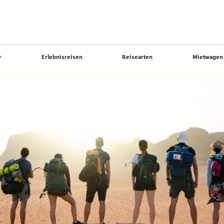
r
Erlebnisreisen
Reisearten
Mietwagen 