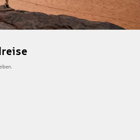
lreise
eiben.