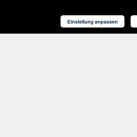
Einstellung anpassen
Rund um's Reisen
Nützliches
Ausflüge
FAQ
weltweit
PAYBACK
Reiseversicherung
Rückvergütung
Parken am
Flughafen
CO2-
Fußabdruck
Cookie-Einstellungen anpassen