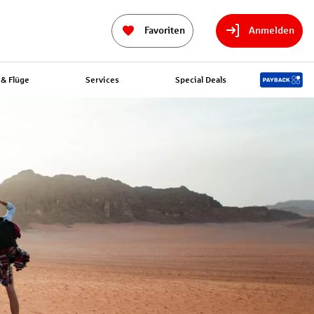
Favoriten
Anmelden
& Flüge
Services
Special Deals