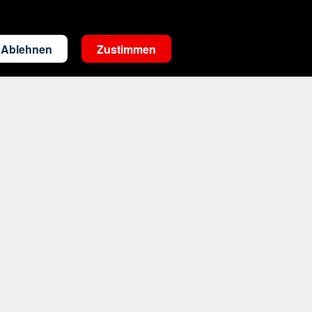
Ablehnen
Zustimmen
Kontakt
sparkasse-wilhelmshaven@s-reisewelt.de
Mo.- Fr. 08-20 Uhr, Sa. 09-13 Uhr