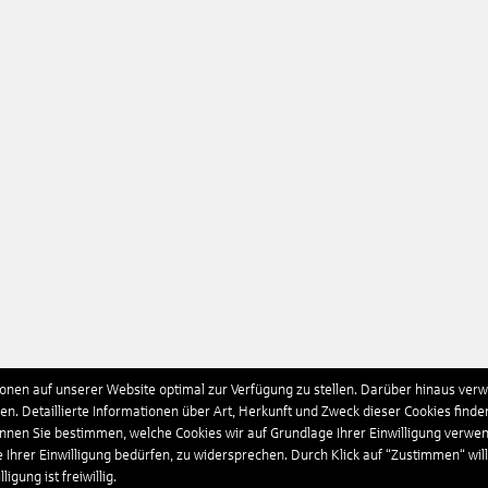
nen auf unserer Website optimal zur Verfügung zu stellen. Darüber hinaus verwe
n. Detaillierte Informationen über Art, Herkunft und Zweck dieser Cookies finde
önnen Sie bestimmen, welche Cookies wir auf Grundlage Ihrer Einwilligung verwe
e Ihrer Einwilligung bedürfen, zu widersprechen. Durch Klick auf “Zustimmen“ wil
igung ist freiwillig.